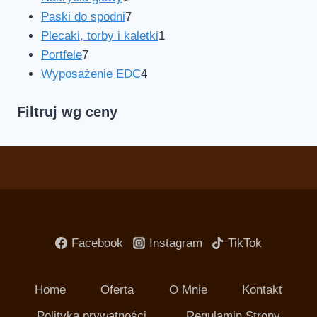
Paski do spodni
7
Plecaki, torby i kaletki
1
Portfele
7
Wyposażenie EDC
4
Filtruj wg ceny
Facebook
Instagram
TikTok
Home
Oferta
O Mnie
Kontakt
Polityka prywatności
Regulamin Strony