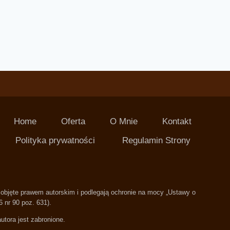
Home
Oferta
O Mnie
Kontakt
Polityka prywatności
Regulamin Strony
ą objęte prawem autorskim i podlegają ochronie na mocy „Ustawy o
6 nr 90 poz. 631).
utora jest zabronione.