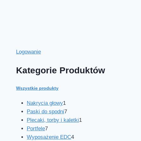
Logowanie
Kategorie Produktów
Wszystkie produkty
Nakrycia głowy
1
Paski do spodni
7
Plecaki, torby i kaletki
1
Portfele
7
Wyposażenie EDC
4