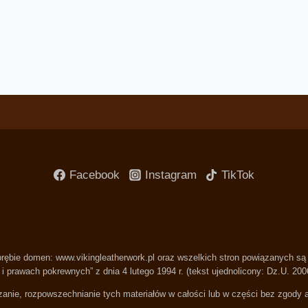
Facebook
Instagram
TikTok
 wobrębie domen: www.vikingleatherwork.pl oraz wszelkich stron powiązanych s
i prawach pokrewnych” z dnia 4 lutego 1994 r. (tekst ujednolicony: Dz.U. 200
anie, rozpowszechnianie tych materiałów w całości lub w części bez zgody a