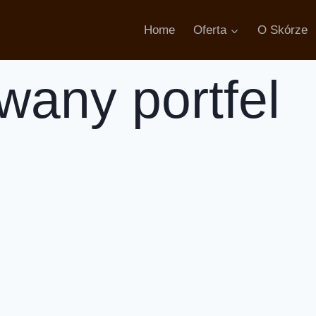
Home
Oferta
O Skórze
wany portfel